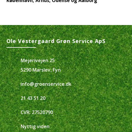
København, Århus, Odense og Aalborg
Ole Vestergaard Grøn Service ApS
Mejerivejen 25
5290 Marslev, Fyn
info@groenservice.dk
21 43 51 20
CVR: 27520790
Nyttig viden