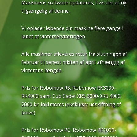
Maskinens software opdateres, hvis der er ny
tilgængelig af denne.
Vi oplader løbende din maskine flere gange i
løbet af vinterserviceringen.
Alle maskiner afleveres retur fra slutningen af
februar til senest midten af april afhængig af
vinterens længde.
Pris for Robomow RS, Robomow RK3000-
RK4000 samt Cub Cadet XR5 3000-XR5 4000.
2000 kr. inkl.moms (eksklusiv udskiftning af
knive)
Pris for Robomow RC, Robomow RK1000-