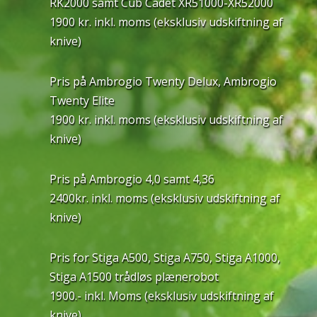
RK2000 samt Cub Cadet XR51000-XR52000
1900 kr. inkl. moms (eksklusiv udskiftning af
knive)
Pris på Ambrogio Twenty Delux, Ambrogio
Twenty Elite
1900 kr. inkl. moms (eksklusiv udskiftning af
knive)
Pris på Ambrogio 4,0 samt 4,36
2400kr. inkl. moms (eksklusiv udskiftning af
knive)
Pris for Stiga A500, Stiga A750, Stiga A1000,
Stiga A1500 trådløs plænerobot
1900.- inkl. Moms (eksklusiv udskiftning af
knive)